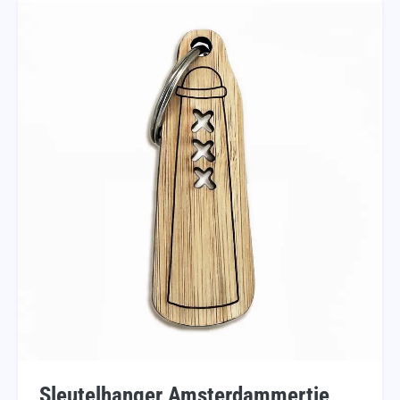
Sleutelhanger Amsterdammertje