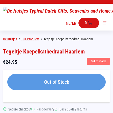
0
NL
/
EN
DeHuisjes
/
Our Products
/
Tegeltje Koepelkathedraal Haarlem
Tegeltje Koepelkathedraal Haarlem
€
24.95
Out of stock
Out of Stock
Secure checkout
Fast delivery
Easy 30-day returns