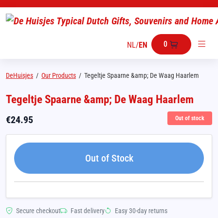
0
NL
/
EN
DeHuisjes
/
Our Products
/
Tegeltje Spaarne &amp; De Waag Haarlem
Tegeltje Spaarne &amp; De Waag Haarlem
€
24.95
Out of stock
Out of Stock
Secure checkout
Fast delivery
Easy 30-day returns