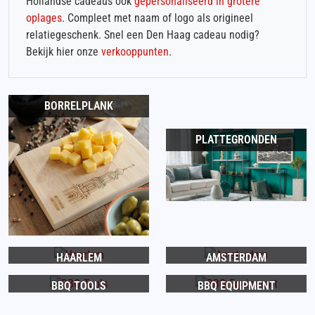
Hollandse cadeaus ook
gepersonaliseerd in grotere
oplages
. Compleet met naam of logo als origineel
relatiegeschenk. Snel een Den Haag cadeau nodig?
Bekijk hier onze
verkooppunten
.
BORRELPLANK
PLATTEGRONDEN
HAARLEM
AMSTERDAM
BBQ TOOLS
BBQ EQUIPMENT