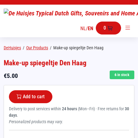
0
NL
/
EN
DeHuisjes
/
Our Products
/
Make-up spiegeltje Den Haag
Make-up spiegeltje Den Haag
€
5.00
6
in stock
Add to cart
Delivery to post services within
24 hours
(Mon–Fri) · Free returns for
30
days
.
Personalized products may vary.