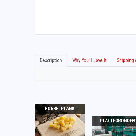
Description
Why You'll Love It
BORRELPLANK
PLATTEGRONDEN