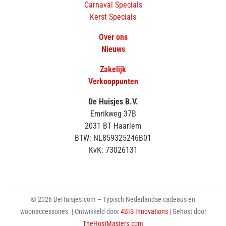
Carnaval Specials
Kerst Specials
Over ons
Nieuws
Zakelijk
Verkooppunten
De Huisjes B.V.
Emrikweg 37B
2031 BT Haarlem
BTW: NL859325246B01
KvK: 73026131
© 2026 DeHuisjes.com – Typisch Nederlandse cadeaus en
woonaccessoires. | Ontwikkeld door
4BIS Innovations
| Gehost door
TheHostMasters.com