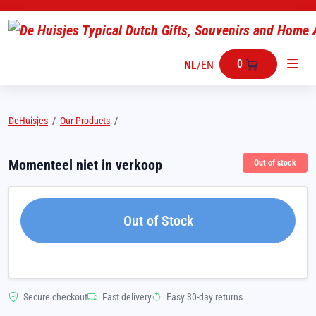
0
NL
/
EN
DeHuisjes
/
Our Products
/
Momenteel niet in verkoop
Out of stock
Out of Stock
Secure checkout
Fast delivery
Easy 30-day returns