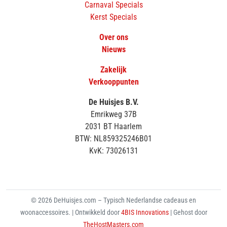
Carnaval Specials
Kerst Specials
Over ons
Nieuws
Zakelijk
Verkooppunten
De Huisjes B.V.
Emrikweg 37B
2031 BT Haarlem
BTW: NL859325246B01
KvK: 73026131
© 2026 DeHuisjes.com – Typisch Nederlandse cadeaus en
woonaccessoires. | Ontwikkeld door
4BIS Innovations
| Gehost door
TheHostMasters.com