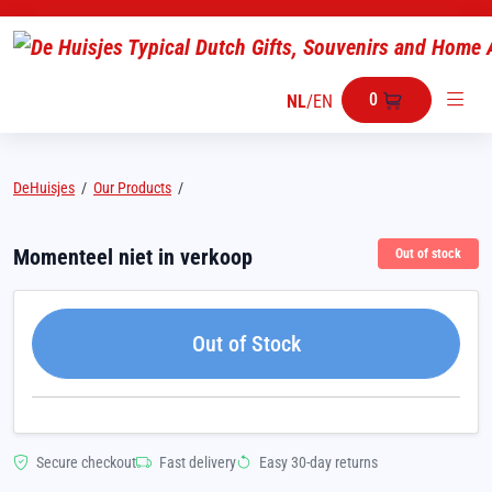
0
NL
/
EN
DeHuisjes
/
Our Products
/
Momenteel niet in verkoop
Out of stock
Out of Stock
Secure checkout
Fast delivery
Easy 30-day returns