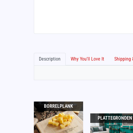
Description
Why You'll Love It
BORRELPLANK
PLATTEGRONDEN