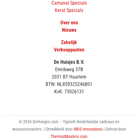
Carnaval Specials
Kerst Specials
Over ons
Nieuws
Zakelijk
Verkooppunten
De Huisjes B.V.
Emrikweg 37B
2031 BT Haarlem
BTW: NL859325246B01
KvK: 73026131
© 2026 DeHuisjes.com – Typisch Nederlandse cadeaus en
woonaccessoires. | Ontwikkeld door
4BIS Innovations
| Gehost door
TheHostMasters.com