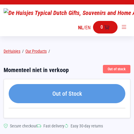
0
NL
/
EN
DeHuisjes
/
Our Products
/
Momenteel niet in verkoop
Out of stock
Out of Stock
Secure checkout
Fast delivery
Easy 30-day returns