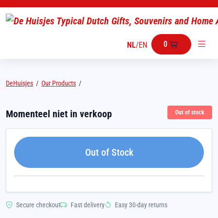
0
NL
/
EN
DeHuisjes
/
Our Products
/
Momenteel niet in verkoop
Out of stock
Out of Stock
Secure checkout
Fast delivery
Easy 30-day returns