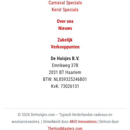
Carnaval Specials
Kerst Specials
Over ons
Nieuws
Zakelijk
Verkooppunten
De Huisjes B.V.
Emrikweg 37B
2031 BT Haarlem
BTW: NL859325246B01
KvK: 73026131
© 2026 DeHuisjes.com – Typisch Nederlandse cadeaus en
woonaccessoires. | Ontwikkeld door
4BIS Innovations
| Gehost door
TheHostMasters.com