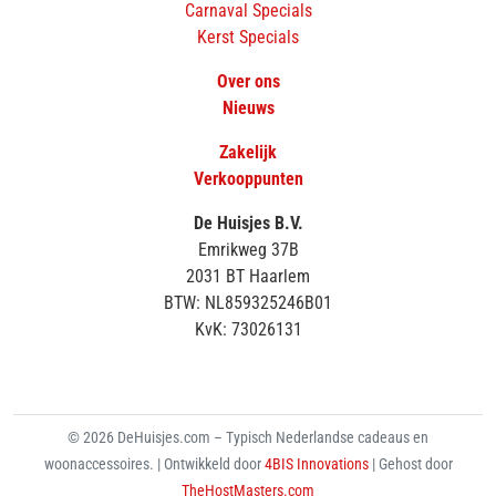
Carnaval Specials
Kerst Specials
Over ons
Nieuws
Zakelijk
Verkooppunten
De Huisjes B.V.
Emrikweg 37B
2031 BT Haarlem
BTW: NL859325246B01
KvK: 73026131
© 2026 DeHuisjes.com – Typisch Nederlandse cadeaus en
woonaccessoires. | Ontwikkeld door
4BIS Innovations
| Gehost door
TheHostMasters.com