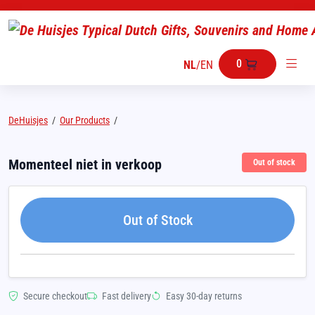
0
NL
/
EN
DeHuisjes
/
Our Products
/
Momenteel niet in verkoop
Out of stock
Out of Stock
Secure checkout
Fast delivery
Easy 30-day returns