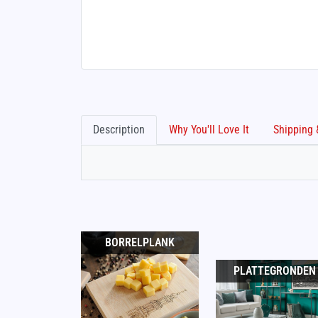
Description
Why You'll Love It
BORRELPLANK
PLATTEGRONDEN