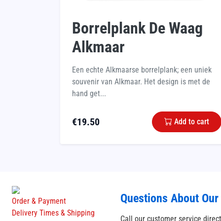
Borrelplank De Waag
Alkmaar
Een echte Alkmaarse borrelplank; een uniek
souvenir van Alkmaar. Het design is met de
hand get...
€
19.50
Add to cart
Questions About Our
Order & Payment
Delivery Times & Shipping
Call our customer service direc