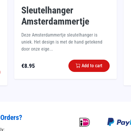
Sleutelhanger
Amsterdammertje
Deze Amsterdammertje sleutelhanger is
uniek. Het design is met de hand getekend
door onze eige...
€
8.95
Add to cart
 Orders?
tly: