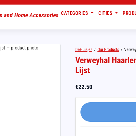
CATEGORIES
CITIES
PROD
DeHuisjes
/
Our Products
/
Verwey
Verweyhal Haarlem
Lijst
€
22.50